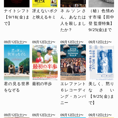
ナイトシフト
冴えないボク
ネルソンさ
（秘）色情め
【9/18(金)ま
と映えるキミ
ん、あなたは
す市場【田中
で】
人を殺しまし
登 監督特集】
たか？
9/25(金)まで
09月12日(土)〜
09月12日(土)〜
09月12日(土)〜
09月12日(土)〜
君の見る世界
最初の半歩
エレファント
美しく、黙り
をなぞる
６レコーディ
なさい
ング・カンパ
【9/25(金)ま
ニー
で】
09月12日(土)〜
09月12日(土)〜
09月12日(土)〜
09月12日(土)〜