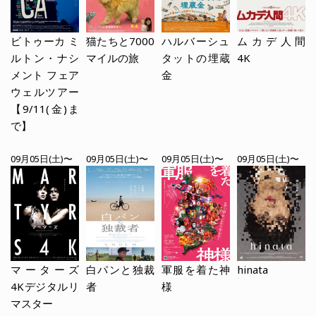
ビトゥーカ ミ
猫たちと7000
ハルバーシュ
ムカデ人間
ルトン・ナシ
マイルの旅
タットの埋蔵
4K
メント フェア
金
ウェルツアー
【9/11(金)ま
で】
09月05日(土)〜
09月05日(土)〜
09月05日(土)〜
09月05日(土)〜
マーターズ
白パンと独裁
軍服を着た神
hinata
4Kデジタルリ
者
様
マスター