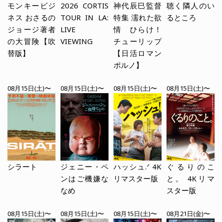
モンキービジ
2026 CORTIS
神代辰巳監督
聴く隣人のい
ネス おさるの
TOUR
IN LA:
特集 濡れた欲
るところ
ジョージ著者
LIVE
情 ひらけ！
の大冒険【吹
VIEWING
チューリップ
替版】
【日活ロマン
ポルノ】
08月15日(土)〜
08月15日(土)〜
08月15日(土)〜
08月15日(土)〜
シラート
ジェニー・ペ
ハッシュ.ᐟ 4K
ぐるりのこ
ンはご機嫌な
リマスター版
と。 4Kリマ
なめ
スター版
08月15日(土)〜
08月15日(土)〜
08月15日(土)〜
08月21日(金)〜