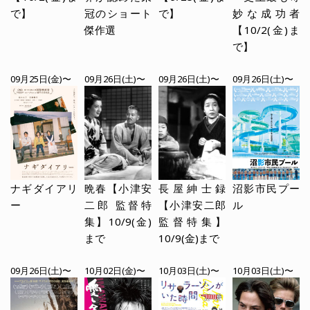
で】
冠のショート
で】
妙な成功者
傑作選
【10/2(金)ま
で】
09月25日(金)〜
09月26日(土)〜
09月26日(土)〜
09月26日(土)〜
ナギダイアリ
晩春【小津安
長屋紳士録
沼影市民プー
ー
二郎 監督特
【小津安二郎
ル
集】10/9(金)
監督特集】
まで
10/9(金)まで
09月26日(土)〜
10月02日(金)〜
10月03日(土)〜
10月03日(土)〜