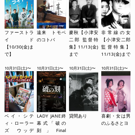
ファーストラ
遠来 トモベ
麥秋【小津安
非常線の女
イド
のコトバ
二郎 監督特
【小津安二郎
【10/30(金)ま
集】11/13(金)
監督特集】
で】
まで
11/13(金)まで
10月31日(土)〜
10月31日(土)〜
10月31日(土)〜
10月31日(土)〜
ベイ・シテ
LADY JANE終
貸間あり
喜劇・女は男
ィ・ローラー
幕式「破の
のふるさとヨ
ズ ウッデ
刻」Final