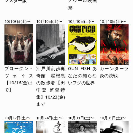
マスター版
ノワール映画
祭
10月03日(土)〜
10月10日(土)〜
10月10日(土)〜
10月10日(土)〜
ブロークン・
江戸川乱歩猟
GUN FISH あ
カーンターラ
ヴォイス
奇館 屋根裏
なたの知らな
炎の決戦
【10/16(金)ま
の散歩者【田
いフグの世界
で】
中登 監督特
集】10/23(金)
まで
10月17日(土)〜
10月24日(土)〜
10月31日(土)〜
10月31日(土)〜