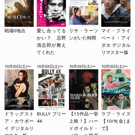
戦場0地点
愛し合ってる
リサ・ラーソ
マイ・プライ
かい？ 忌野
ンがいた時間
ベート・アイ
清志郎が教え
ダホ デジタル
てくれた
リマスター版
10月03日(土)〜
10月03日(土)〜
10月03日(土)〜
10月03日(土)〜
ドラッグスト
BULLY ブリー
【15作品一挙
ラブ・ライズ
ア・カウボー
4K
上映！】ハー
【10/9(金)ま
イ デジタルリ
ドボイルド・
で】