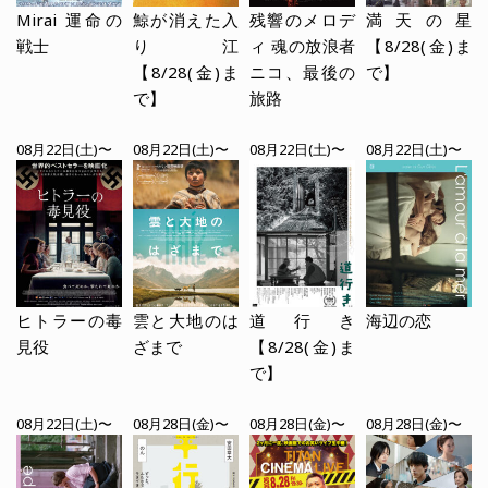
Mirai 運命の
鯨が消えた入
残響のメロデ
満天の星
戦士
り江
ィ 魂の放浪者
【8/28(金)ま
【8/28(金)ま
ニコ、最後の
で】
で】
旅路
08月22日(土)〜
08月22日(土)〜
08月22日(土)〜
08月22日(土)〜
ヒトラーの毒
雲と大地のは
道行き
海辺の恋
見役
ざまで
【8/28(金)ま
で】
08月22日(土)〜
08月28日(金)〜
08月28日(金)〜
08月28日(金)〜