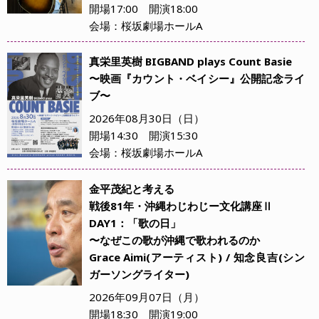
開場17:00 開演18:00
会場：桜坂劇場ホールA
真栄⾥英樹 BIGBAND plays Count Basie
〜映画『カウント・ベイシー』公開記念ライ
ブ〜
2026年08月30日（日）
開場14:30 開演15:30
会場：桜坂劇場ホールA
金平茂紀と考える
戦後81年・沖縄わじわじー文化講座Ⅱ
DAY1：「歌の日」
〜なぜこの歌が沖縄で歌われるのか
Grace Aimi(アーティスト) / 知念良吉(シン
ガーソングライター)
2026年09月07日（月）
開場18:30 開演19:00