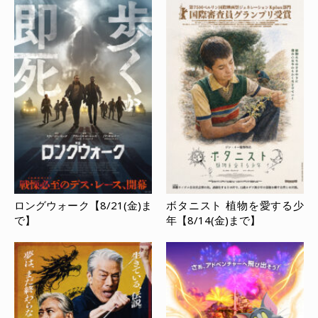
ロングウォーク【8/21(金)ま
ボタニスト 植物を愛する少
で】
年【8/14(金)まで】