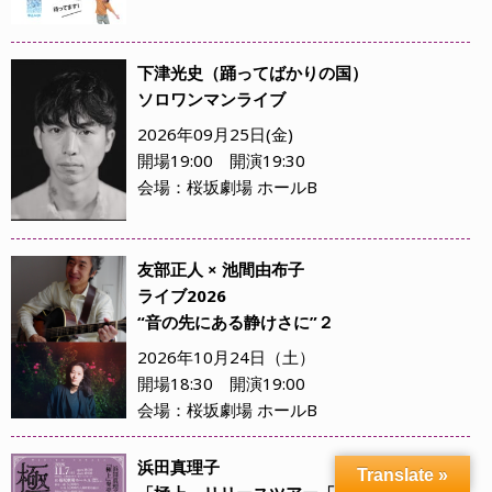
下津光史（踊ってばかりの国）
ソロワンマンライブ
2026年09月25日(金)
開場19:00 開演19:30
会場：桜坂劇場 ホールB
友部正人 × 池間由布子
ライブ2026
“音の先にある静けさに”２
2026年10月24日（土）
開場18:30 開演19:00
会場：桜坂劇場 ホールB
浜田真理子
Translate »