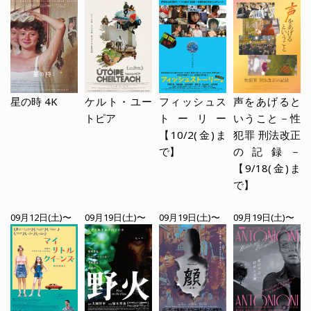
星の時 4K
ケルト・ユー
フィッシュス
声をあげると
トピア
トーリー
いうこと－性
【10/2(金)ま
犯罪 刑法改正
で】
の記録－
【9/18(金)ま
で】
09月12日(土)〜
09月19日(土)〜
09月19日(土)〜
09月19日(土)〜