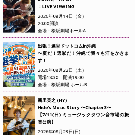
：LIVE VIEWING
2026年08月14日（金）
20:00開演
会場：桜坂劇場ホールA
出張！選挙ドットコムin沖縄
〜夏だ！選挙だ！沖縄で我々も汗をかきま
す！
2026年08月22日（土）
開場18:30 開演19:00
会場：桜坂劇場 ホールB
新里英之 (HY)
Hide’s Music Story 〜Chapter3〜
【7/11(日) ミュージックタウン音市場の振
替公演】
2026年08月23日(日)