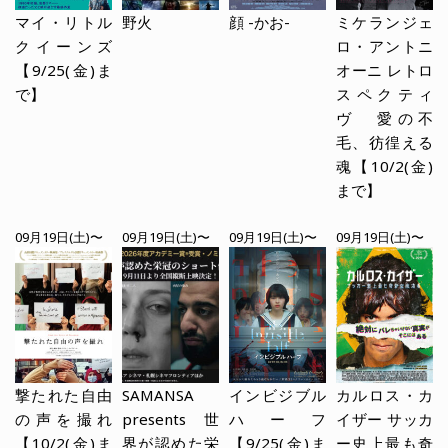
マイ・リトル
野火
顔 -かお-
ミケランジェ
クイーンズ
ロ・アントニ
【9/25(金)ま
オーニ レトロ
で】
スペクティ
ヴ 愛の不
毛、彷徨える
魂【10/2(金)
まで】
09月19日(土)〜
09月19日(土)〜
09月19日(土)〜
09月19日(土)〜
撃たれた自由
SAMANSA
インビジブル
カルロス・カ
の声を撮れ
presents 世
ハーフ
イザー サッカ
【10/2(金)ま
界が認めた栄
【9/25(金)ま
ー史上最も奇