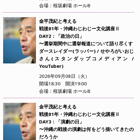
会場：桜坂劇場 ホールB
金平茂紀と考える
戦後81年・沖縄わじわじー文化講座Ⅱ
DAY2：「政治の日」
〜選挙期間中に選挙報道について語り尽くす
ダースレイダー(ラッパー) / せやろがいおじ
さん(スタンダップコメディアン /
YouTuber)
2026年09月08日（火）
開場18:30 開演19:00
会場：桜坂劇場 ホールB
金平茂紀と考える
戦後81年・沖縄わじわじー文化講座Ⅱ
DAY3：「演劇の日」
〜沖縄の戦後の演劇は何をどう描いてきたの
だろうか