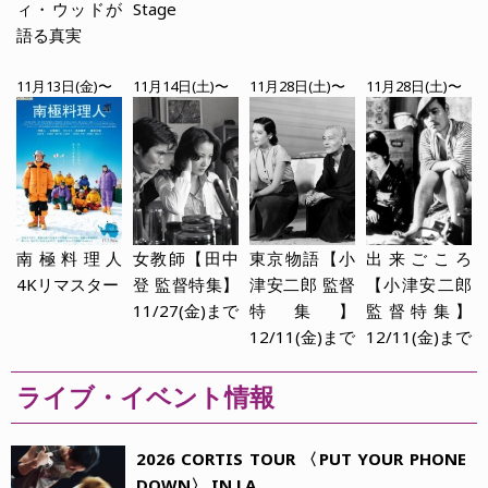
ィ・ウッドが
Stage
語る真実
11月13日(金)〜
11月14日(土)〜
11月28日(土)〜
11月28日(土)〜
南極料理人
女教師【田中
東京物語【小
出来ごころ
4Kリマスター
登 監督特集】
津安二郎 監督
【小津安二郎
11/27(金)まで
特集】
監督特集】
12/11(金)まで
12/11(金)まで
ライブ・イベント情報
2026 CORTIS TOUR 〈PUT YOUR PHONE
DOWN〉 IN LA