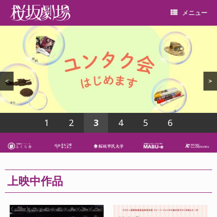
メニュー
<
>
1
2
3
4
5
6
上映中作品