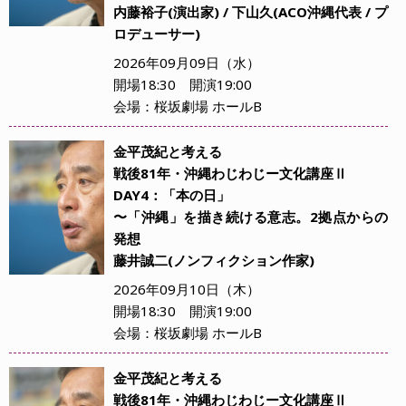
内藤裕子(演出家) / 下山久(ACO沖縄代表 / プ
ロデューサー)
2026年09月09日（水）
開場18:30 開演19:00
会場：桜坂劇場 ホールB
金平茂紀と考える
戦後81年・沖縄わじわじー文化講座Ⅱ
DAY4：「本の日」
〜「沖縄」を描き続ける意志。2拠点からの
発想
藤井誠二(ノンフィクション作家)
2026年09月10日（木）
開場18:30 開演19:00
会場：桜坂劇場 ホールB
金平茂紀と考える
戦後81年・沖縄わじわじー文化講座Ⅱ