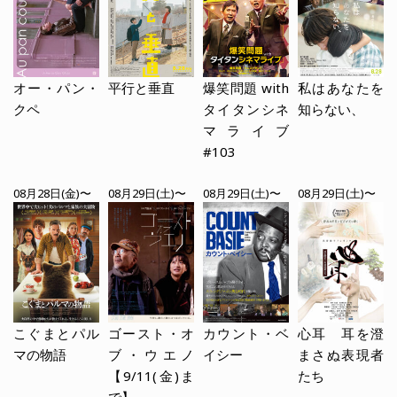
オー・パン・
平行と垂直
爆笑問題 with
私はあなたを
クペ
タイタンシネ
知らない、
マライブ
#103
08月28日(金)〜
08月29日(土)〜
08月29日(土)〜
08月29日(土)〜
こぐまとパル
ゴースト・オ
カウント・ベ
心耳 耳を澄
マの物語
ブ・ウエノ
イシー
まさぬ表現者
【9/11(金)ま
たち
で】