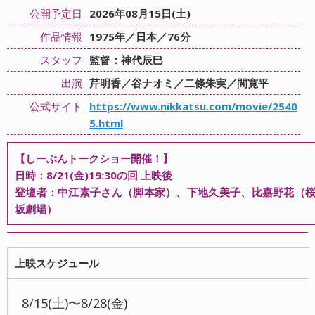
公開予定日
2026年08月15日(土)
作品情報
1975年／日本／76分
スタッフ
監督：神代辰巳
出演
芹明香／谷ナオミ／二條朱実／間寛平
公式サイト
https://www.nikkatsu.com/movie/2540
5.html
【しーぶんトークショー開催！】
日時：8/21(金)19:30の回 上映後
登壇者：中江素子さん（脚本家）、下地久美子、比嘉野花（
坂劇場）
上映スケジュール
8/15(土)〜8/28(金)