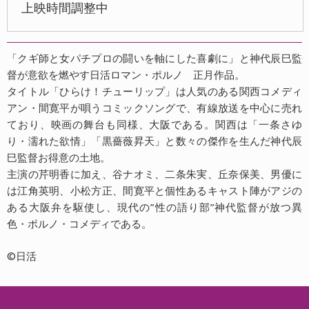
上映時間調整中
「クギ師と女パチプロの闘いを軸にした喜劇に」と神代辰巳監
督が意欲を燃やす日活ロマン・ポルノ 正月作品。
タイトル「ひらけ！チューリップ」は人気のある関西コメディ
アン・間寛平が唄うコミックソングで、有線放送を中心に売れ
ており、映画の舞台も同様、大阪である。関西は「一条さゆ
り・濡れた欲情」「黒薔薇昇天」と数々の傑作を生んだ神代辰
巳監督お得意の土地。
主演の芹明香に加え、谷ナオミ、二条朱実、丘奈保美、男優に
は江角英明、小松方正、間寛平と個性あるキャスト陣がアジの
ある大阪弁を駆使し、現代の”性の語り部”神代監督が放つ異
色・ポルノ・コメディである。
©️日活