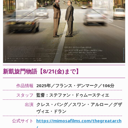
新凱旋門物語【8/21(金)まで】
作品情報
2025年／フランス・デンマーク／106分
スタッフ
監督：ステファン・ドゥムースティエ
出演
クレス・バング／スワン・アルロー／グザ
ヴィエ・ドラン
公式サイト
https://mimosafilms.com/thegreatarch
/