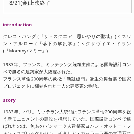
8/21(金)上映終了
introduction
クレス・バング (『ザ・スクエア 思いやりの聖域』) × スワ
ン・アルロー (『落下の解剖学』) × グザヴィエ・ドラン
(『Mommy/マミー』)
1983年、フランス。ミッテラン大統領主催による国際設計コン
ペで無名の建築家が大抜擢された。
フランス革命200周年の象徴「新凱旋門」誕生の舞台裏で国家
プロジェクトに翻弄された一人の建築家の物語。
story
1983年、パリ。ミッテラン大統領はフランス革命200周年を祝
う新モニュメントの建設を構想していた。国際設計コンペで選
ばれたのは、無名のデンマーク人建築家ヨハン・オットー・フ
ォン・スプレッケルセン。イタリア・カッラーラ産の大理石に