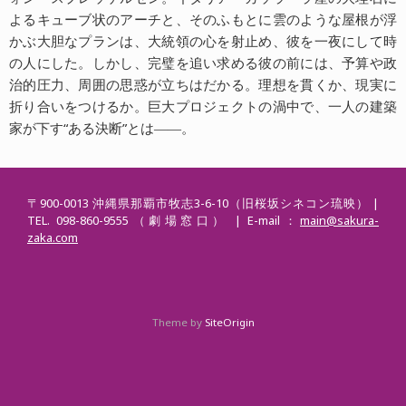
よるキューブ状のアーチと、そのふもとに雲のような屋根が浮
かぶ大胆なプランは、大統領の心を射止め、彼を一夜にして時
の人にした。しかし、完璧を追い求める彼の前には、予算や政
治的圧力、周囲の思惑が立ちはだかる。理想を貫くか、現実に
折り合いをつけるか。巨大プロジェクトの渦中で、一人の建築
家が下す“ある決断”とは――。
〒900-0013 沖縄県那覇市牧志3-6-10（旧桜坂シネコン琉映） |
TEL. 098-860-9555（劇場窓口） | E-mail：
main@sakura-
zaka.com
Theme by
SiteOrigin