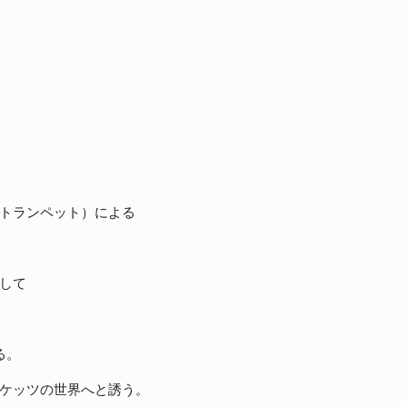
トランペット）による
して
る。
ケッツの世界へと誘う。