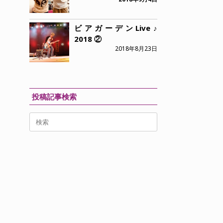
ビアガーデンLive♪
2018 ②
2018年8月23日
投稿記事検索
検
索
対
象: